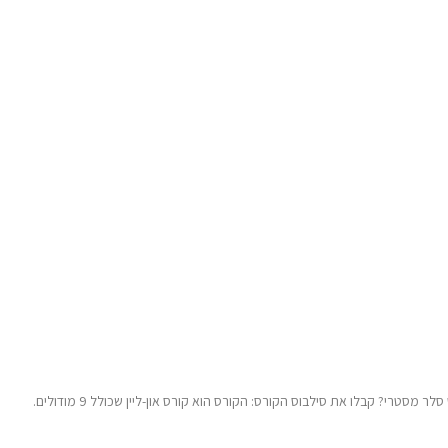
בסט סלר – קורס אמזון http://bit.ly/2rCB5bF מה כולל הקורס של בסט סלר מסטרי? קבלו את סילבוס הקורס: הקורס הוא קורס און-ליין שכולל 9 מודולים.