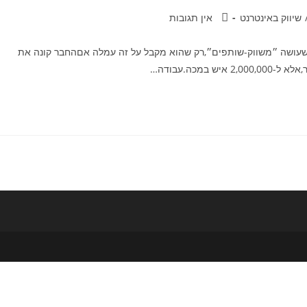
תגובות:
שיווק באינטרנט
אין תגובות
עושה ״משווק-שותפים״,רק שהוא מקבל על זה עמלה אםהחבר קונה את
מכה.עבודה…