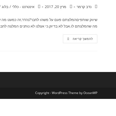
מחבר:
פורסם:
קטגוריה:
נדב קרמר
מרץ 20, 2017
אינטרנט - כללי
/
בלוג
/
שיווק שותפיםהמלצתם פעם על משהו לחבר?נהדר,זה כמעט מה ש
מה שהמלצתם לו.אבל לא בדיוק.כי אצלנו לא נותנים המלצה לחבר,אלא ל-2,000,000 איש ב
מה
להמשך קריאה
זה
שיווק
שותפים?
Copyright - WordPress Theme by OceanWP