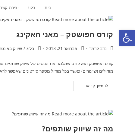
Ski
בית
בלוג
יצירת קשר
t
conten
פתח סרגל נגישות
קורס הפושטק – מאני האקינג
מחבר:
פורסם:
קטגוריה:
נדב קרמר
פברואר 21, 2018
בלוג
/
שיווק באינטר
מודולים (שיעורים) כאשר בכל מודול מספר סירטונים שאפשר לרא
קורס
להמשך קריאה
הפושטק
–
מאני
האקינג
מה זה שיווק שותפים?