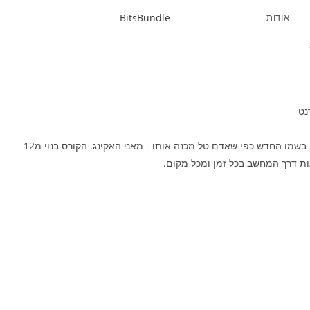
אודות
BitsBundle
נט
קורס הפושטק הוא קורס שמלמד את הבסיס של שיווק שותפים או בשמו החדש כפי שאדם טל מכנה אותו - מאני האקינג. הקורס בנוי מ12
ות דרך המחשב בכל זמן ומכל מקום.