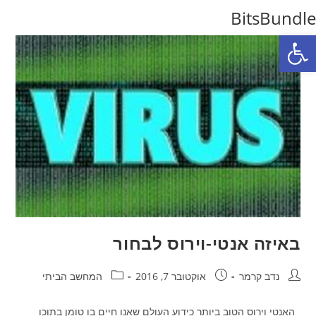
Ski
BitsBundle
t
פתח סרגל נגישות
conten
באיזה אנטי-וירוס לבחור
מחבר:
פורסם:
קטגוריה:
נדב קרמר
אוקטובר 7, 2016
המחשב הביתי
האנטי וירוס הטוב ביותר כידוע העולם שאנו חיים בו טומן בתוכו