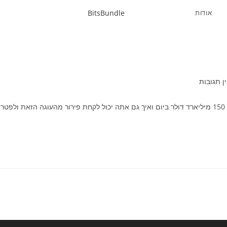
אודות
BitsBundle
ת:
ן תגובות
ביג שוט - תוכנית הכשרה לשוק ההון הצצה נדירה לתחום שמגלגל 150 מיליארד דולר ביום ואיך גם אתה יכול לקחת פירור מהעוגה הזאת ולפטר