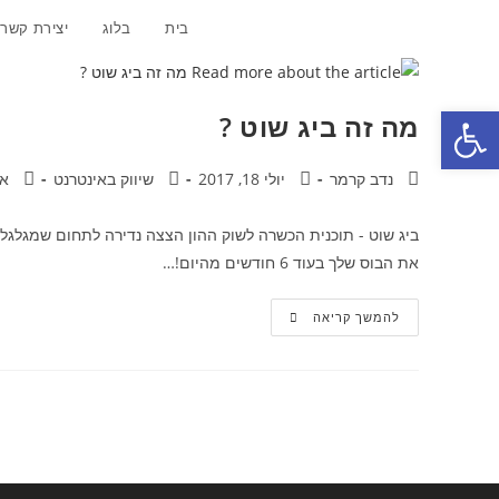
Ski
בית
בלוג
יצירת קשר
t
conten
פתח סרגל נגישות
מה זה ביג שוט ?
מחבר:
פורסם:
קטגוריה:
תגובו
נדב קרמר
יולי 18, 2017
שיווק באינטרנט
אי
את הבוס שלך בעוד 6 חודשים מהיום!…
מה
להמשך קריאה
זה
ביג
שוט
?