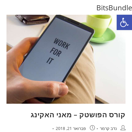
Ski
BitsBundle
t
פתח סרגל נגישות
conten
קורס הפושטק – מאני האקינג
מחבר:
פורסם:
נדב קרמר
פברואר 21, 2018