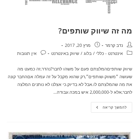
מה זה שיווק שותפים?
מחבר:
פורסם:
נדב קרמר
מרץ 20, 2017
קטגוריה:
תגובות:
אינטרנט - כללי
/
בלוג
/
שיווק באינטרנט
אין תגובות
שיווק שותפיםהמלצתם פעם על משהו לחבר?נהדר,זה כמעט מה
שעושה ״משווק-שותפים״,רק שהוא מקבל על זה עמלה אםהחבר קונה
את מה שהמלצתם לו.אבל לא בדיוק.כי אצלנו לא נותנים המלצה
לחבר,אלא ל-2,000,000 איש במכה.עבודה…
מה
להמשך קריאה
זה
שיווק
שותפים?