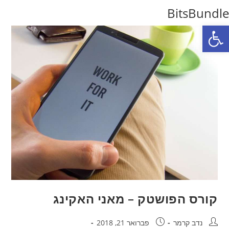
Ski
BitsBundle
t
פתח סרגל נגישות
conten
קורס הפושטק – מאני האקינג
מחבר:
פורסם:
נדב קרמר
פברואר 21, 2018