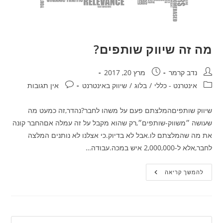
מה זה שיווק שותפים?
מחבר:
פורסם:
נדב קרמר
מרץ 20, 2017
קטגוריה:
תגובות:
אינטרנט - כללי
/
בלוג
/
שיווק באינטרנט
אין תגובות
שיווק שותפיםהמלצתם פעם על משהו לחבר?נהדר,זה כמעט מה
שעושה ״משווק-שותפים״,רק שהוא מקבל על זה עמלה אםהחבר קונה
את מה שהמלצתם לו.אבל לא בדיוק.כי אצלנו לא נותנים המלצה
לחבר,אלא ל-2,000,000 איש במכה.עבודה…
מה
להמשך קריאה
זה
שיווק
שותפים?