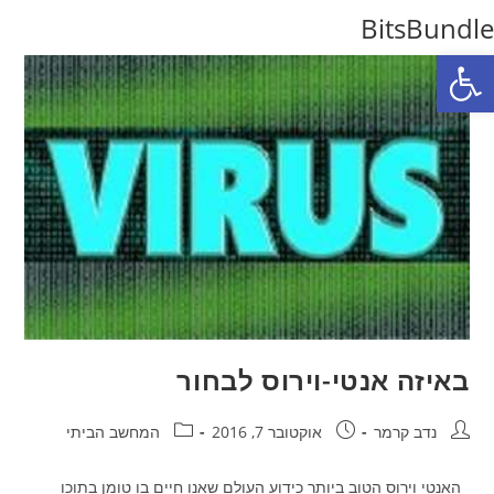
Ski
BitsBundle
t
פתח סרגל נגישות
conten
באיזה אנטי-וירוס לבחור
מחבר:
פורסם:
קטגוריה:
נדב קרמר
אוקטובר 7, 2016
המחשב הביתי
האנטי וירוס הטוב ביותר כידוע העולם שאנו חיים בו טומן בתוכו