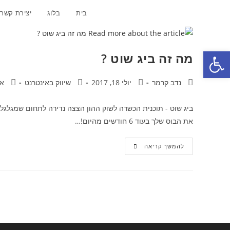
Ski
בית
בלוג
יצירת קשר
t
conten
פתח סרגל נגישות
מה זה ביג שוט ?
מחבר:
פורסם:
קטגוריה:
תגובו
נדב קרמר
יולי 18, 2017
שיווק באינטרנט
אי
את הבוס שלך בעוד 6 חודשים מהיום!…
מה
להמשך קריאה
זה
ביג
שוט
?