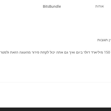
אודות
BitsBundle
ת:
ן תגובות
ביג שוט - תוכנית הכשרה לשוק ההון הצצה נדירה לתחום שמגלגל 150 מיליארד דולר ביום ואיך גם אתה יכול לקחת פירור מהעוגה הזאת ולפטר