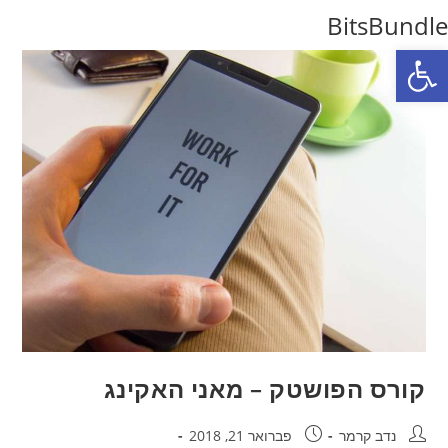
Ski
BitsBundle
t
פתח סרגל נגישות
conten
קורס הפושטק – מאני האקינג
מחבר:
פורסם:
נדב קרמר
פברואר 21, 2018