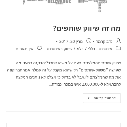
מה זה שיווק שותפים?
מחבר:
פורסם:
נדב קרמר
מרץ 20, 2017
קטגוריה:
תגובות:
אינטרנט - כללי
/
בלוג
/
שיווק באינטרנט
אין תגובות
שיווק שותפיםהמלצתם פעם על משהו לחבר?נהדר,זה כמעט מה
שעושה ״משווק-שותפים״,רק שהוא מקבל על זה עמלה אםהחבר קונה
את מה שהמלצתם לו.אבל לא בדיוק.כי אצלנו לא נותנים המלצה
לחבר,אלא ל-2,000,000 איש במכה.עבודה…
מה
להמשך קריאה
זה
שיווק
שותפים?