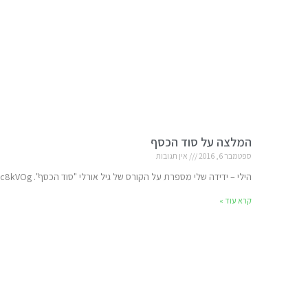
המלצה על סוד הכסף
ספטמבר 6, 2016
אין תגובות
הילי – ידידה שלי מספרת על הקורס של גיל אורלי "סוד הכסף". http://bit.ly/2c8kVOg http://bit.ly/2c8kVOg
קרא עוד »