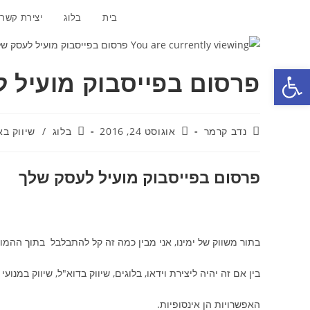
Ski
בית
בלוג
יצירת קשר
t
conten
פתח סרגל נגישות
פרסום בפייסבוק מועיל 
מחבר:
פורסם:
קטגוריה:
נדב קרמר
אוגוסט 24, 2016
בלוג
/
שיווק בא
פרסום בפייסבוק מועיל לעסק שלך
בתור משווק של ימינו, אני מבין כמה זה קל להתבלבל בתוך ההמול
בין אם זה יהיה ליצירת וידאו, בלוגים, שיווק בדוא"ל, שיווק במנועי חיפוש, SEO, רשימת תפ
האפשרויות הן אינסופיות.