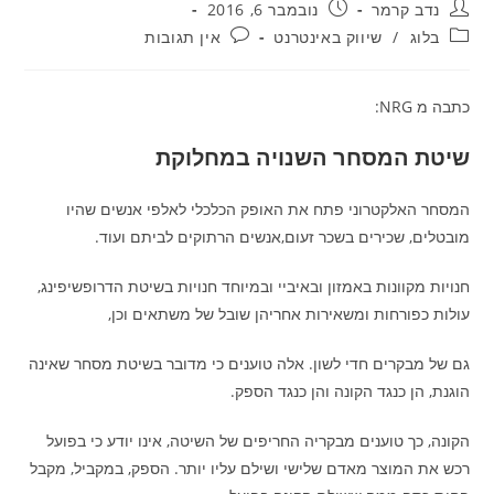
מחבר:
פורסם:
נדב קרמר
נובמבר 6, 2016
קטגוריה:
תגובות:
בלוג
/
שיווק באינטרנט
אין תגובות
כתבה מ NRG:
שיטת המסחר השנויה במחלוקת
המסחר האלקטרוני פתח את האופק הכלכלי לאלפי אנשים שהיו
מובטלים, שכירים בשכר זעום,אנשים הרתוקים לביתם ועוד.
חנויות מקוונות באמזון ובאיביי ובמיוחד חנויות בשיטת הדרופשיפינג,
עולות כפורחות ומשאירות אחריהן שובל של משתאים וכן,
גם של מבקרים חדי לשון. אלה טוענים כי מדובר בשיטת מסחר שאינה
הוגנת, הן כנגד הקונה והן כנגד הספק.
הקונה, כך טוענים מבקריה החריפים של השיטה, אינו יודע כי בפועל
רכש את המוצר מאדם שלישי ושילם עליו יותר. הספק, במקביל, מקבל