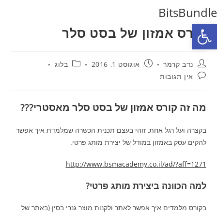
Ski
BitsBundle
t
פתח סרגל נגישות
קורס אמזון של בסט סלר
conten
מחבר:
פורסם:
קטגוריה:
נדב קרמר
אוגוסט 1, 2016
בלוג
תגובות:
אין תגובות
מה זה קורס אמזון של בסט סלר מאסטרי???
בקצרה ועל רגל אחת, זוהי בעצם תכנית הכשרה שמלמדת איך אפשר
להקים עסק באמזון במודל של יצירת מותג פרטי.
http://www.bsmacademy.co.il/ad/?aff=1271
למה הכוונה ביצירת מותג פרטי?
בקורס מלמדים איך אפשר לאתר ולקנות מוצר גנרי בסין (באתר של